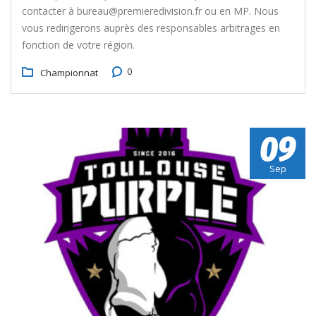
contacter à bureau@premieredivision.fr ou en MP. Nous
vous redirigerons auprès des responsables arbitrages en
fonction de votre région.
0
Championnat
09
Sep