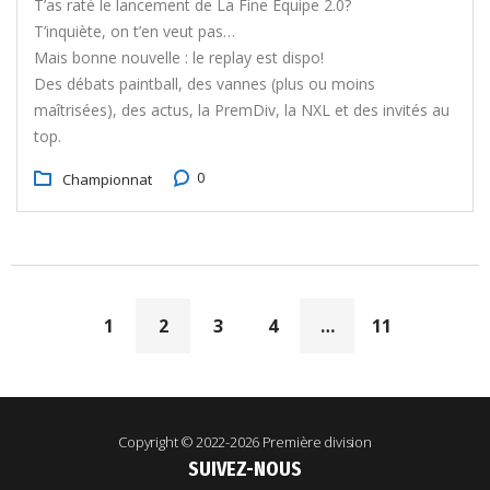
T’as raté le lancement de La Fine Équipe 2.0?
T’inquiète, on t’en veut pas…
Mais bonne nouvelle : le replay est dispo!
Des débats paintball, des vannes (plus ou moins
maîtrisées), des actus, la PremDiv, la NXL et des invités au
top.
0
Championnat
1
2
3
4
…
11
Copyright © 2022-2026
Première division
SUIVEZ-NOUS