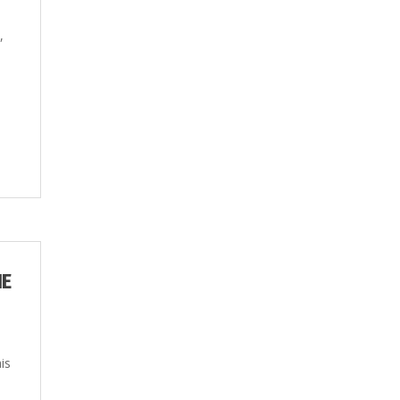
,
HE
is