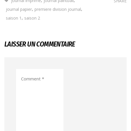
journal imprimé
journal paintball
SHARE
,
,
journal papier
premiere division journal
,
saison 1
saison 2
LAISSER UN COMMENTAIRE